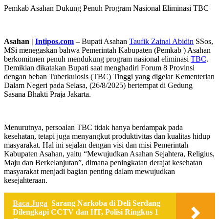
Pemkab Asahan Dukung Penuh Program Nasional Eliminasi TBC
Asahan |
Intipos.com
– Bupati Asahan
Taufik Zainal Abidin
SSos,
MSi menegaskan bahwa Pemerintah Kabupaten (Pemkab ) Asahan
berkomitmen penuh mendukung program nasional eliminasi
TBC
.
Demikian dikatakan Bupati saat menghadiri Forum 8 Provinsi
dengan beban Tuberkulosis (TBC) Tinggi yang digelar Kementerian
Dalam Negeri pada Selasa, (26/8/2025) bertempat di Gedung
Sasana Bhakti Praja Jakarta.
Menurutnya, persoalan TBC tidak hanya berdampak pada
kesehatan, tetapi juga menyangkut produktivitas dan kualitas hidup
masyarakat. Hal ini sejalan dengan visi dan misi Pemerintah
Kabupaten Asahan, yaitu “Mewujudkan Asahan Sejahtera, Religius,
Maju dan Berkelanjutan”, dimana peningkatan derajat kesehatan
masyarakat menjadi bagian penting dalam mewujudkan
kesejahteraan.
Baca Juga
Sarang Narkoba di Deli Serdang
Dilengkapi CCTV dan HT, Polisi Ringkus 1