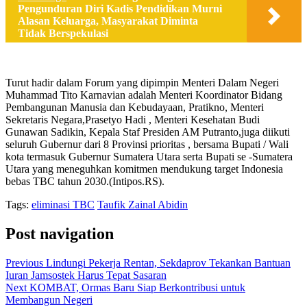
Pengunduran Diri Kadis Pendidikan Murni
Alasan Keluarga, Masyarakat Diminta
Tidak Berspekulasi
Turut hadir dalam Forum yang dipimpin Menteri Dalam Negeri
Muhammad Tito Karnavian adalah Menteri Koordinator Bidang
Pembangunan Manusia dan Kebudayaan, Pratikno, Menteri
Sekretaris Negara,Prasetyo Hadi , Menteri Kesehatan Budi
Gunawan Sadikin, Kepala Staf Presiden AM Putranto,juga diikuti
seluruh Gubernur dari 8 Provinsi prioritas , bersama Bupati / Wali
kota termasuk Gubernur Sumatera Utara serta Bupati se -Sumatera
Utara yang meneguhkan komitmen mendukung target Indonesia
bebas TBC tahun 2030.(Intipos.RS).
Tags:
eliminasi TBC
Taufik Zainal Abidin
Post navigation
Previous
Lindungi Pekerja Rentan, Sekdaprov Tekankan Bantuan
Iuran Jamsostek Harus Tepat Sasaran
Next
KOMBAT, Ormas Baru Siap Berkontribusi untuk
Membangun Negeri