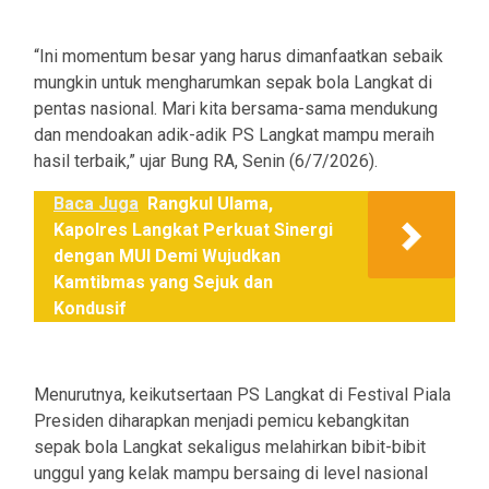
“Ini momentum besar yang harus dimanfaatkan sebaik
mungkin untuk mengharumkan sepak bola Langkat di
pentas nasional. Mari kita bersama-sama mendukung
dan mendoakan adik-adik PS Langkat mampu meraih
hasil terbaik,” ujar Bung RA, Senin (6/7/2026).
Baca Juga
Rangkul Ulama,
Kapolres Langkat Perkuat Sinergi
dengan MUI Demi Wujudkan
Kamtibmas yang Sejuk dan
Kondusif
Menurutnya, keikutsertaan PS Langkat di Festival Piala
Presiden diharapkan menjadi pemicu kebangkitan
sepak bola Langkat sekaligus melahirkan bibit-bibit
unggul yang kelak mampu bersaing di level nasional