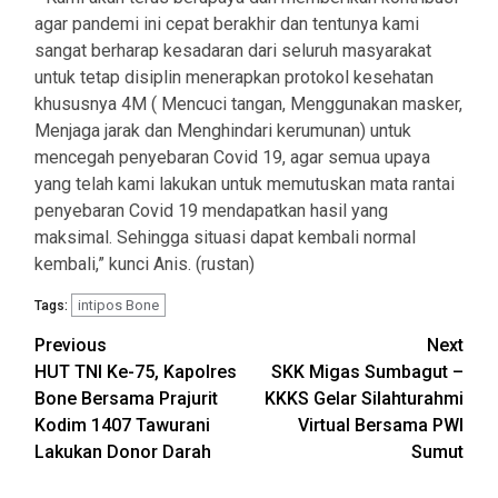
agar pandemi ini cepat berakhir dan tentunya kami
sangat berharap kesadaran dari seluruh masyarakat
untuk tetap disiplin menerapkan protokol kesehatan
khususnya 4M ( Mencuci tangan, Menggunakan masker,
Menjaga jarak dan Menghindari kerumunan) untuk
mencegah penyebaran Covid 19, agar semua upaya
yang telah kami lakukan untuk memutuskan mata rantai
penyebaran Covid 19 mendapatkan hasil yang
maksimal. Sehingga situasi dapat kembali normal
kembali,” kunci Anis. (rustan)
intipos Bone
Tags:
Post
Previous
Next
HUT TNI Ke-75, Kapolres
SKK Migas Sumbagut –
navigation
Bone Bersama Prajurit
KKKS Gelar Silahturahmi
Kodim 1407 Tawurani
Virtual Bersama PWI
Lakukan Donor Darah
Sumut