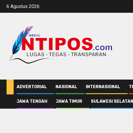
Skip
6 Agustus 2026
to
content
ADVERTORIAL
NASIONAL
INTERNASIONAL
T
JAWA TENGAH
JAWA TIMUR
SULAWESI SELATA