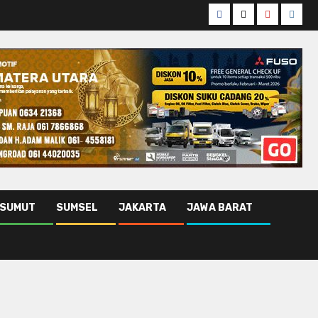
Facebook
Twitter
Youtube
Insta
SUMUT
SUMSEL
JAKARTA
JAWA BARAT