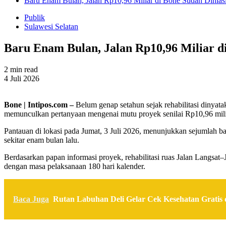
Baru Enam Bulan, Jalan Rp10,96 Miliar di Bone Sudah Dihias
Publik
Sulawesi Selatan
Baru Enam Bulan, Jalan Rp10,96 Miliar d
2 min read
4 Juli 2026
Bone | Intipos.com –
Belum genap setahun sejak rehabilitasi dinyata
memunculkan pertanyaan mengenai mutu proyek senilai Rp10,96 mili
Pantauan di lokasi pada Jumat, 3 Juli 2026, menunjukkan sejumlah ba
sekitar enam bulan lalu.
Berdasarkan papan informasi proyek, rehabilitasi ruas Jalan Langsa
dengan masa pelaksanaan 180 hari kalender.
Baca Juga
Rutan Labuhan Deli Gelar Cek Kesehatan Grati