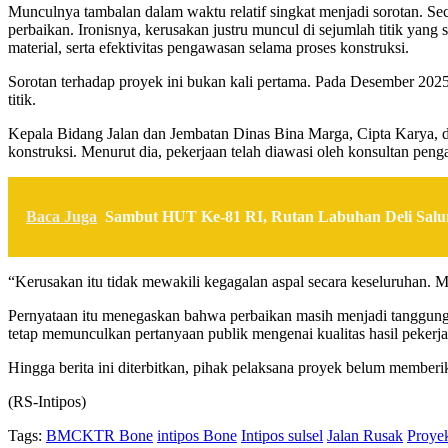
Munculnya tambalan dalam waktu relatif singkat menjadi sorotan. Se
perbaikan. Ironisnya, kerusakan justru muncul di sejumlah titik yan
material, serta efektivitas pengawasan selama proses konstruksi.
Sorotan terhadap proyek ini bukan kali pertama. Pada Desember 2025,
titik.
Kepala Bidang Jalan dan Jembatan Dinas Bina Marga, Cipta Karya
konstruksi. Menurut dia, pekerjaan telah diawasi oleh konsultan peng
Baca Juga
Sambut HUT Ke-81 RI, Rutan Labuhan Deli Salu
“Kerusakan itu tidak mewakili kegagalan aspal secara keseluruhan. M
Pernyataan itu menegaskan bahwa perbaikan masih menjadi tanggung 
tetap memunculkan pertanyaan publik mengenai kualitas hasil pekerja
Hingga berita ini diterbitkan, pihak pelaksana proyek belum membe
(RS-Intipos)
Tags:
BMCKTR Bone
intipos Bone
Intipos sulsel
Jalan Rusak
Proye