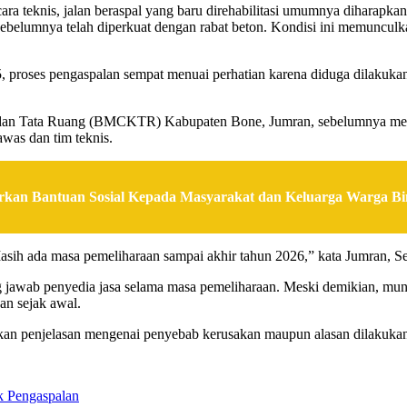
cara teknis, jalan beraspal yang baru direhabilitasi umumnya diharap
g sebelumnya telah diperkuat dengan rabat beton. Kondisi ini memuncul
 proses pengaspalan sempat menuai perhatian karena diduga dilakukan 
, dan Tata Ruang (BMCKTR) Kabupaten Bone, Jumran, sebelumnya me
awas dan tim teknis.
rkan Bantuan Sosial Kepada Masyarakat dan Keluarga Warga B
asih ada masa pemeliharaan sampai akhir tahun 2026,” kata Jumran, Se
jawab penyedia jasa selama masa pemeliharaan. Meski demikian, muncu
an sejak awal.
rikan penjelasan mengenai penyebab kerusakan maupun alasan dilakuk
k Pengaspalan