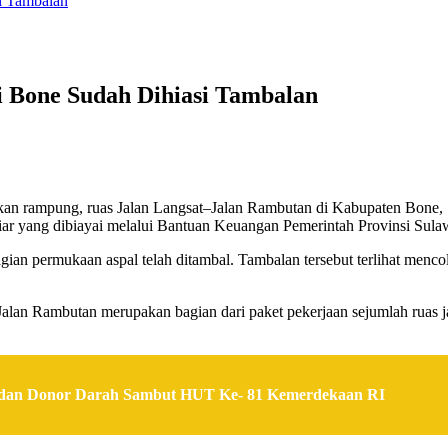
i Tambalan
i Bone Sudah Dihiasi Tambalan
kan rampung, ruas Jalan Langsat–Jalan Rambutan di Kabupaten Bone, Sul
ar yang dibiayai melalui Bantuan Keuangan Pemerintah Provinsi Sula
gian permukaan aspal telah ditambal. Tambalan tersebut terlihat menc
t–Jalan Rambutan merupakan bagian dari paket pekerjaan sejumlah rua
s dan Donor Darah Sambut HUT Ke- 81 Kemerdekaan RI