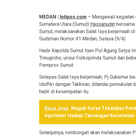
MEDAN |
Intipos.com
– Mengawali kegiatan di
Sumatera Utara (Sumut)
Hassanudin
bersama F
Sumut, melaksanakan Salat Isya berjemaah di
Sudirman Nomor 41 Medan, Selasa (9/4).
Hadir Kapolda Sumut Irjen Pol Agung Setya Im
Trinugroho, unsur Forkopimda Sumut dan beb
Pemprov Sumut.
Selepas Salat Isya berjemaah, Pj Gubernur b
Idulfitri dengan Takbiran, ditandai pemukulan
hadir di kesempatan itu.
Baca Juga
Wagub Surya Tekankan Pent
Apoteker Hadapi Tantangan Kesehatan 
Selanjutnya, rombongan akan melaksanakan Pa