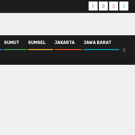
Facebook
Twitter
Youtube
Insta
SUMUT
SUMSEL
JAKARTA
JAWA BARAT