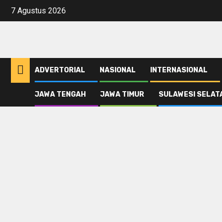
Skip
7 Agustus 2026
to
content
ADVERTORIAL
NASIONAL
INTERNASIONAL
JAWA TENGAH
JAWA TIMUR
SULAWESI SELAT