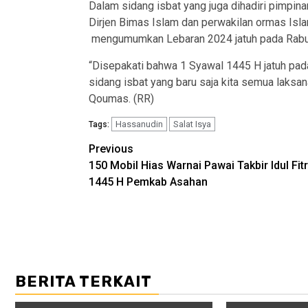
Dalam sidang isbat yang juga dihadiri pimpin
Dirjen Bimas Islam dan perwakilan ormas Isl
mengumumkan Lebaran 2024 jatuh pada Rabu 
“Disepakati bahwa 1 Syawal 1445 H jatuh pada
sidang isbat yang baru saja kita semua laksan
Qoumas. (RR)
Hassanudin
Salat Isya
Tags:
Post
Previous
150 Mobil Hias Warnai Pawai Takbir Idul Fitr
navigation
1445 H Pemkab Asahan
BERITA TERKAIT