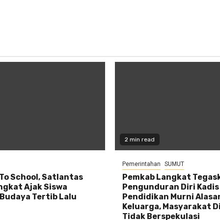
2 min read
Pemerintahan
SUMUT
 To School, Satlantas
Pemkab Langkat Tegas
ngkat Ajak Siswa
Pengunduran Diri Kadis
Budaya Tertib Lalu
Pendidikan Murni Alasa
Keluarga, Masyarakat D
Tidak Berspekulasi