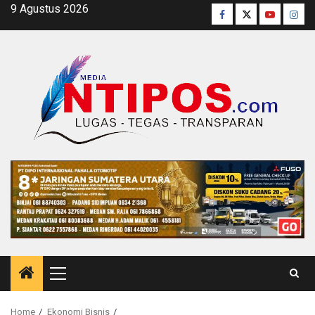
Skip
9 Agustus 2026
Facebook
Twitter
Youtube
Inst
to
content
Primary
Menu
Home
Ekonomi Bisnis