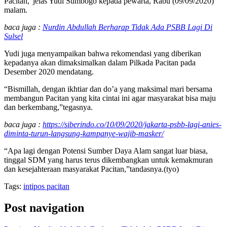
Pacitan,”jelas Yudi Sumbogo kepada pewarta, Rabu (09/09/2020)
malam.
baca juga :
Nurdin Abdullah Berharap Tidak Ada PSBB Lagi Di
Sulsel
Yudi juga menyampaikan bahwa rekomendasi yang diberikan
kepadanya akan dimaksimalkan dalam Pilkada Pacitan pada
Desember 2020 mendatang.
“Bismillah, dengan ikhtiar dan do’a yang maksimal mari bersama
membangun Pacitan yang kita cintai ini agar masyarakat bisa maju
dan berkembang,”tegasnya.
baca juga :
https://siberindo.co/10/09/2020/jakarta-psbb-lagi-anies-
diminta-turun-langsung-kampanye-wajib-masker/
“Apa lagi dengan Potensi Sumber Daya Alam sangat luar biasa,
tinggal SDM yang harus terus dikembangkan untuk kemakmuran
dan kesejahteraan masyarakat Pacitan,”tandasnya.(tyo)
Tags:
intipos pacitan
Post navigation