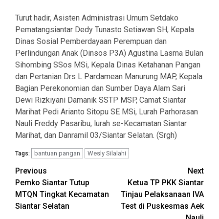
Turut hadir, Asisten Administrasi Umum Setdako
Pematangsiantar Dedy Tunasto Setiawan SH, Kepala
Dinas Sosial Pemberdayaan Perempuan dan
Perlindungan Anak (Dinsos P3A) Agustina Lasma Bulan
Sihombing SSos MSi, Kepala Dinas Ketahanan Pangan
dan Pertanian Drs L Pardamean Manurung MAP, Kepala
Bagian Perekonomian dan Sumber Daya Alam Sari
Dewi Rizkiyani Damanik SSTP MSP, Camat Siantar
Marihat Pedi Arianto Sitopu SE MSi, Lurah Parhorasan
Nauli Freddy Pasaribu, lurah se-Kecamatan Siantar
Marihat, dan Danramil 03/Siantar Selatan. (Srgh)
bantuan pangan
Wesly Silalahi
Tags:
Post
Previous
Next
Pemko Siantar Tutup
Ketua TP PKK Siantar
navigation
MTQN Tingkat Kecamatan
Tinjau Pelaksanaan IVA
Siantar Selatan
Test di Puskesmas Aek
Nauli