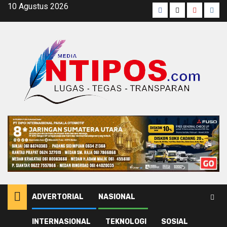
Skip
10 Agustus 2026
Facebook
Twitter
Youtube
Inst
to
content
ADVERTORIAL
NASIONAL
INTERNASIONAL
TEKNOLOGI
SOSIAL