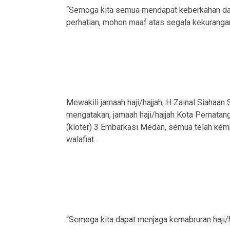
“Semoga kita semua mendapat keberkahan dar
perhatian, mohon maaf atas segala kekurangan
Mewakili jamaah haji/hajjah, H Zainal Siaha
mengatakan, jamaah haji/hajjah Kota Pematan
(kloter) 3 Embarkasi Medan, semua telah kem
walafiat.
“Semoga kita dapat menjaga kemabruran haji/haj