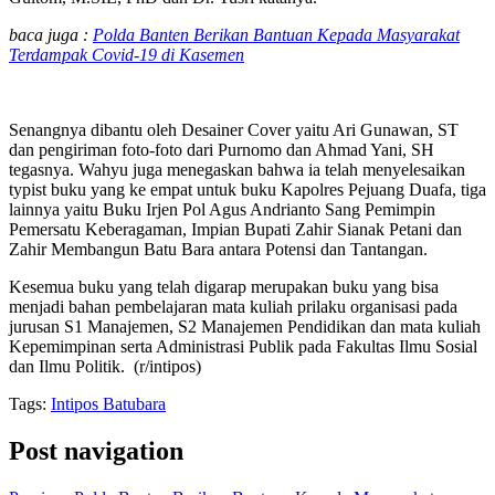
baca juga :
Polda Banten Berikan Bantuan Kepada Masyarakat
Terdampak Covid-19 di Kasemen
Senangnya dibantu oleh Desainer Cover yaitu Ari Gunawan, ST
dan pengiriman foto-foto dari Purnomo dan Ahmad Yani, SH
tegasnya. Wahyu juga menegaskan bahwa ia telah menyelesaikan
typist buku yang ke empat untuk buku Kapolres Pejuang Duafa, tiga
lainnya yaitu Buku Irjen Pol Agus Andrianto Sang Pemimpin
Pemersatu Keberagaman, Impian Bupati Zahir Sianak Petani dan
Zahir Membangun Batu Bara antara Potensi dan Tantangan.
Kesemua buku yang telah digarap merupakan buku yang bisa
menjadi bahan pembelajaran mata kuliah prilaku organisasi pada
jurusan S1 Manajemen, S2 Manajemen Pendidikan dan mata kuliah
Kepemimpinan serta Administrasi Publik pada Fakultas Ilmu Sosial
dan Ilmu Politik. (r/intipos)
Tags:
Intipos Batubara
Post navigation