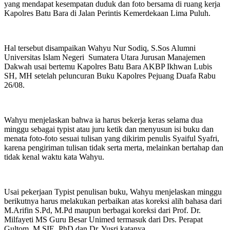
yang mendapat kesempatan duduk dan foto bersama di ruang kerja
Kapolres Batu Bara di Jalan Perintis Kemerdekaan Lima Puluh.
Hal tersebut disampaikan Wahyu Nur Sodiq, S.Sos Alumni
Universitas Islam Negeri Sumatera Utara Jurusan Manajemen
Dakwah usai bertemu Kapolres Batu Bara AKBP Ikhwan Lubis
SH, MH setelah peluncuran Buku Kapolres Pejuang Duafa Rabu
26/08.
Wahyu menjelaskan bahwa ia harus bekerja keras selama dua
minggu sebagai typist atau juru ketik dan menyusun isi buku dan
menata foto-foto sesuai tulisan yang dikirim penulis Syaiful Syafri,
karena pengiriman tulisan tidak serta merta, melainkan bertahap dan
tidak kenal waktu kata Wahyu.
Usai pekerjaan Typist penulisan buku, Wahyu menjelaskan minggu
berikutnya harus melakukan perbaikan atas koreksi alih bahasa dari
M.Arifin S.Pd, M.Pd maupun berbagai koreksi dari Prof. Dr.
Milfayeti MS Guru Besar Unimed termasuk dari Drs. Perapat
Gultom, M.SIE, PhD dan Dr. Yusri katanya.