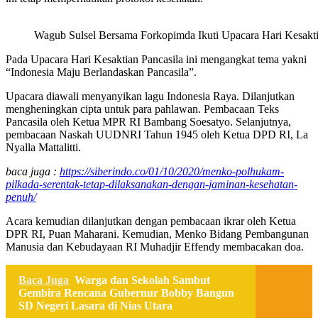
Wagub Sulsel Bersama Forkopimda Ikuti Upacara Hari Kesakti
Pada Upacara Hari Kesaktian Pancasila ini mengangkat tema yakni
“Indonesia Maju Berlandaskan Pancasila”.
Upacara diawali menyanyikan lagu Indonesia Raya. Dilanjutkan
mengheningkan cipta untuk para pahlawan. Pembacaan Teks
Pancasila oleh Ketua MPR RI Bambang Soesatyo. Selanjutnya,
pembacaan Naskah UUDNRI Tahun 1945 oleh Ketua DPD RI, La
Nyalla Mattalitti.
baca juga :
https://siberindo.co/01/10/2020/menko-polhukam-
pilkada-serentak-tetap-dilaksanakan-dengan-jaminan-kesehatan-
penuh/
Acara kemudian dilanjutkan dengan pembacaan ikrar oleh Ketua
DPR RI, Puan Maharani. Kemudian, Menko Bidang Pembangunan
Manusia dan Kebudayaan RI Muhadjir Effendy membacakan doa.
Baca Juga
Warga dan Sekolah Sambut
Gembira Rencana Gubernur Bobby Bangun
SD Negeri Lasara di Nias Utara