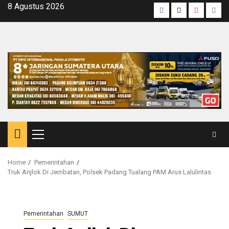
Skip
8 Agustus 2026
Facebook
Twitter
Youtube
Inst
to
content
Primary
Menu
Home
Pemerintahan
Truk Anjlok Di Jembatan, Polsek Padang Tualang PAM Arus Lalulintas
Pemerintahan
SUMUT