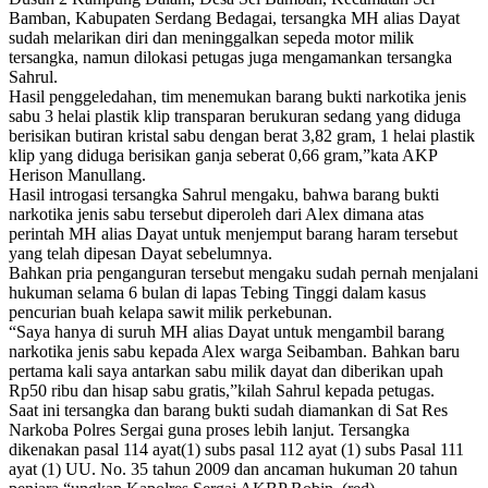
Bamban, Kabupaten Serdang Bedagai, tersangka MH alias Dayat
sudah melarikan diri dan meninggalkan sepeda motor milik
tersangka, namun dilokasi petugas juga mengamankan tersangka
Sahrul.
Hasil penggeledahan, tim menemukan barang bukti narkotika jenis
sabu 3 helai plastik klip transparan berukuran sedang yang diduga
berisikan butiran kristal sabu dengan berat 3,82 gram, 1 helai plastik
klip yang diduga berisikan ganja seberat 0,66 gram,”kata AKP
Herison Manullang.
Hasil introgasi tersangka Sahrul mengaku, bahwa barang bukti
narkotika jenis sabu tersebut diperoleh dari Alex dimana atas
perintah MH alias Dayat untuk menjemput barang haram tersebut
yang telah dipesan Dayat sebelumnya.
Bahkan pria penganguran tersebut mengaku sudah pernah menjalani
hukuman selama 6 bulan di lapas Tebing Tinggi dalam kasus
pencurian buah kelapa sawit milik perkebunan.
“Saya hanya di suruh MH alias Dayat untuk mengambil barang
narkotika jenis sabu kepada Alex warga Seibamban. Bahkan baru
pertama kali saya antarkan sabu milik dayat dan diberikan upah
Rp50 ribu dan hisap sabu gratis,”kilah Sahrul kepada petugas.
Saat ini tersangka dan barang bukti sudah diamankan di Sat Res
Narkoba Polres Sergai guna proses lebih lanjut. Tersangka
dikenakan pasal 114 ayat(1) subs pasal 112 ayat (1) subs Pasal 111
ayat (1) UU. No. 35 tahun 2009 dan ancaman hukuman 20 tahun