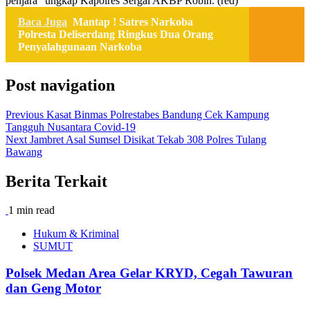
penjara “ungkap Kapolres Sergai AKBP Robin. (red)
Baca Juga
Mantap ! Satres Narkoba
Polresta Deliserdang Ringkus Dua Orang
Penyalahgunaan Narkoba
Post navigation
Previous
Kasat Binmas Polrestabes Bandung Cek Kampung
Tangguh Nusantara Covid-19
Next
Jambret Asal Sumsel Disikat Tekab 308 Polres Tulang
Bawang
Berita Terkait
1 min read
Hukum & Kriminal
SUMUT
Polsek Medan Area Gelar KRYD, Cegah Tawuran
dan Geng Motor