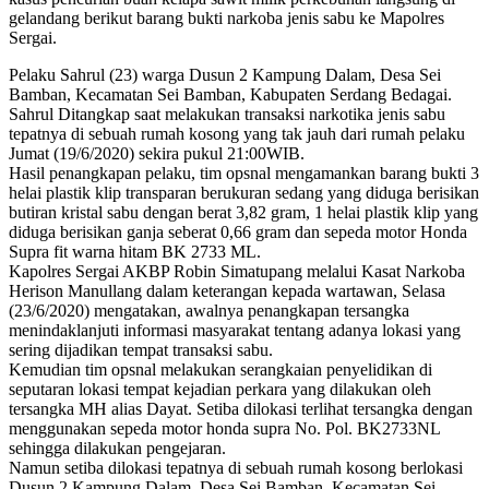
gelandang berikut barang bukti narkoba jenis sabu ke Mapolres
Sergai.
Pelaku Sahrul (23) warga Dusun 2 Kampung Dalam, Desa Sei
Bamban, Kecamatan Sei Bamban, Kabupaten Serdang Bedagai.
Sahrul Ditangkap saat melakukan transaksi narkotika jenis sabu
tepatnya di sebuah rumah kosong yang tak jauh dari rumah pelaku
Jumat (19/6/2020) sekira pukul 21:00WIB.
Hasil penangkapan pelaku, tim opsnal mengamankan barang bukti 3
helai plastik klip transparan berukuran sedang yang diduga berisikan
butiran kristal sabu dengan berat 3,82 gram, 1 helai plastik klip yang
diduga berisikan ganja seberat 0,66 gram dan sepeda motor Honda
Supra fit warna hitam BK 2733 ML.
Kapolres Sergai AKBP Robin Simatupang melalui Kasat Narkoba
Herison Manullang dalam keterangan kepada wartawan, Selasa
(23/6/2020) mengatakan, awalnya penangkapan tersangka
menindaklanjuti informasi masyarakat tentang adanya lokasi yang
sering dijadikan tempat transaksi sabu.
Kemudian tim opsnal melakukan serangkaian penyelidikan di
seputaran lokasi tempat kejadian perkara yang dilakukan oleh
tersangka MH alias Dayat. Setiba dilokasi terlihat tersangka dengan
menggunakan sepeda motor honda supra No. Pol. BK2733NL
sehingga dilakukan pengejaran.
Namun setiba dilokasi tepatnya di sebuah rumah kosong berlokasi
Dusun 2 Kampung Dalam, Desa Sei Bamban, Kecamatan Sei