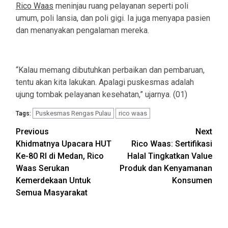
Rico Waas
meninjau ruang pelayanan seperti poli
umum, poli lansia, dan poli gigi. Ia juga menyapa pasien
dan menanyakan pengalaman mereka.
“Kalau memang dibutuhkan perbaikan dan pembaruan,
tentu akan kita lakukan. Apalagi puskesmas adalah
ujung tombak pelayanan kesehatan,” ujarnya. (01)
Puskesmas Rengas Pulau
rico waas
Tags:
Post
Previous
Next
Khidmatnya Upacara HUT
Rico Waas: Sertifikasi
navigation
Ke-80 RI di Medan, Rico
Halal Tingkatkan Value
Waas Serukan
Produk dan Kenyamanan
Kemerdekaan Untuk
Konsumen
Semua Masyarakat