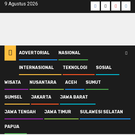
Skip
9 Agustus 2026
Facebook
Twitter
Youtube
Inst
to
content
ADVERTORIAL
NASIONAL
INTERNASIONAL
TEKNOLOGI
SOSIAL
WISATA
NUSANTARA
ACEH
SUMUT
SUMSEL
JAKARTA
JAWA BARAT
JAWA TENGAH
JAWA TIMUR
SULAWESI SELATAN
PAPUA