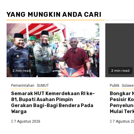
YANG MUNGKIN ANDA CARI
2 min read
2 min read
Pemerintahan
SUMUT
Publik
Sulawe
Semarak HUT Kemerdekaan RI ke-
Bongkar M
81, Bupati Asahan Pimpin
Pesisir Ko
Gerakan Bagi-Bagi Bendera Pada
Penyelund
Warga
Mulai Ter
7 Agustus 2026
7 Agustus 2