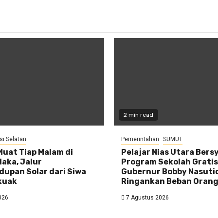
2 min read
si Selatan
Pemerintahan
SUMUT
uat Tiap Malam di
Pelajar Nias Utara Bers
laka, Jalur
Program Sekolah Gratis
upan Solar dari Siwa
Gubernur Bobby Nasuti
kuak
Ringankan Beban Orang
026
7 Agustus 2026