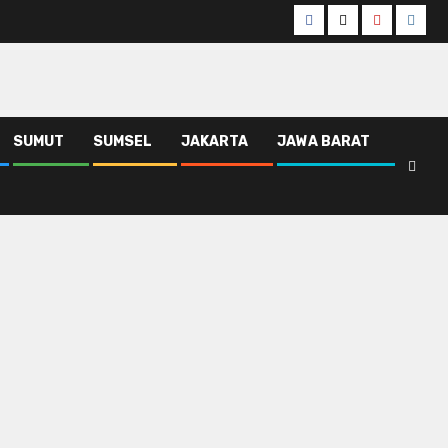
Facebook
Twitter
Youtube
Insta
SUMUT
SUMSEL
JAKARTA
JAWA BARAT