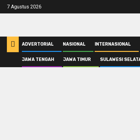
Skip
7 Agustus 2026
to
content
ADVERTORIAL
NASIONAL
INTERNASIONAL
JAWA TENGAH
JAWA TIMUR
SULAWESI SELAT