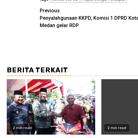
Post
Previous
Penyalahgunaan KKPD, Komisi 1 DPRD Kot
navigation
Medan gelar RDP
BERITA TERKAIT
2 min read
2 min read