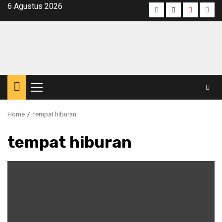
Skip
6 Agustus 2026
Facebook
Twitter
Youtube
Inst
to
content
Primary
Menu
Home
tempat hiburan
tempat hiburan