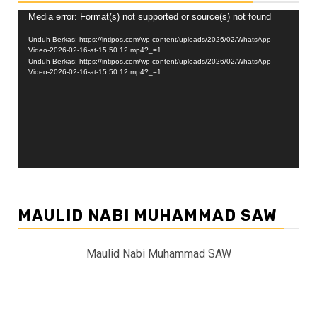
Pemutar
Media error: Format(s) not supported or source(s) not found
Video
Unduh Berkas: https://intipos.com/wp-content/uploads/2026/02/WhatsApp-
Video-2026-02-16-at-15.50.12.mp4?_=1
Unduh Berkas: https://intipos.com/wp-content/uploads/2026/02/WhatsApp-
Video-2026-02-16-at-15.50.12.mp4?_=1
MAULID NABI MUHAMMAD SAW
Maulid Nabi Muhammad SAW