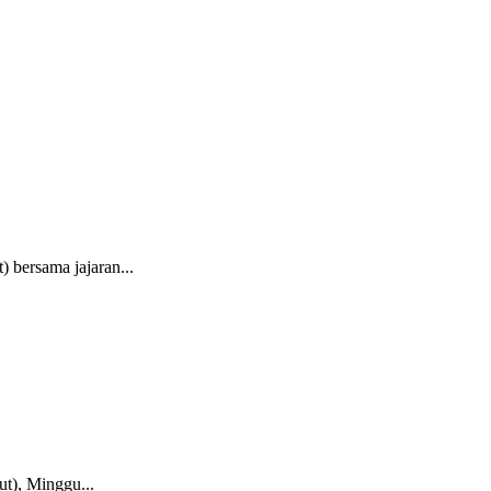
bersama jajaran...
t), Minggu...