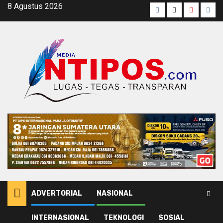
Skip
8 Agustus 2026
Facebook
Twitter
Youtube
Inst
to
content
ADVERTORIAL
NASIONAL
INTERNASIONAL
TEKNOLOGI
SOSIAL
Home
Satgas 721/Makkasau