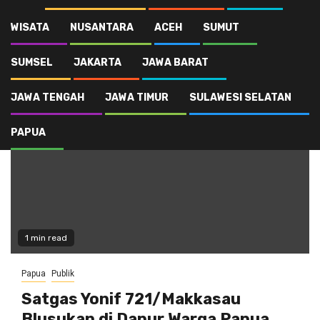
WISATA
NUSANTARA
ACEH
SUMUT
Satgas 721/Makkasau
SUMSEL
JAKARTA
JAWA BARAT
JAWA TENGAH
JAWA TIMUR
SULAWESI SELATAN
PAPUA
1 min read
Papua
Publik
Satgas Yonif 721/Makkasau
Blusukan di Dapur Warga Papua