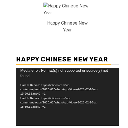
Happy Chinese New
Year
HAPPY CHINESE NEW YEAR
Pemutar
Media error: Format(s) not supported or source(s) not
found
Video
Unduh Berkas: https://intipos.com/wp-
content/uploads/2026/02/WhatsApp-Video-2026-02-16-at-
15.50.12.mp4?_=1
Unduh Berkas: https://intipos.com/wp-
content/uploads/2026/02/WhatsApp-Video-2026-02-16-at-
15.50.12.mp4?_=1