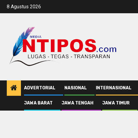
Skip
8 Agustus 2026
to
content
ADVERTORIAL
NASIONAL
INTERNASIONAL
JAWA BARAT
JAWA TENGAH
JAWA TIMUR