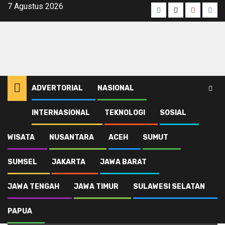
Skip
7 Agustus 2026
Facebook
Twitter
Youtube
Inst
to
content
ADVERTORIAL
NASIONAL
INTERNASIONAL
TEKNOLOGI
SOSIAL
Home
Rumah Yatim Al Hijrah Bone
WISATA
NUSANTARA
ACEH
SUMUT
Rumah Yatim Al Hijrah
SUMSEL
JAKARTA
JAWA BARAT
Bone
JAWA TENGAH
JAWA TIMUR
SULAWESI SELATAN
PAPUA