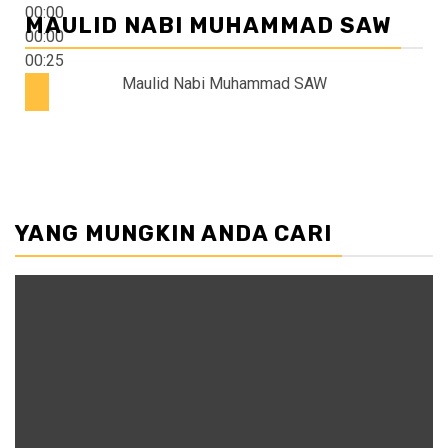
00:00
MAULID NABI MUHAMMAD SAW
00:00
00:25
Maulid Nabi Muhammad SAW
YANG MUNGKIN ANDA CARI