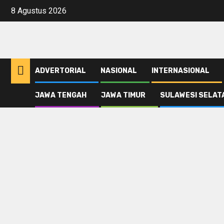
Skip
8 Agustus 2026
to
content
ADVERTORIAL
NASIONAL
INTERNASIONAL
JAWA TENGAH
JAWA TIMUR
SULAWESI SELAT