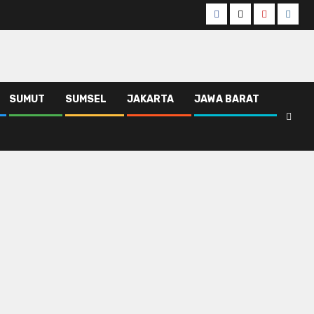
Facebook
Twitter
Youtube
Insta
SUMUT
SUMSEL
JAKARTA
JAWA BARAT