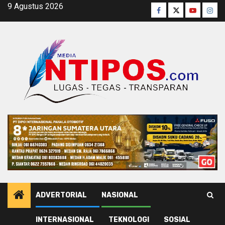
Skip
9 Agustus 2026
Facebook
Twitter
Youtube
Inst
to
content
ADVERTORIAL
NASIONAL
INTERNASIONAL
TEKNOLOGI
SOSIAL