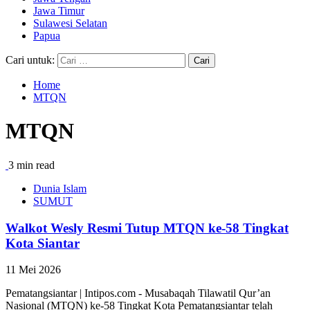
Jawa Timur
Sulawesi Selatan
Papua
Cari untuk:
Home
MTQN
MTQN
3 min read
Dunia Islam
SUMUT
Walkot Wesly Resmi Tutup MTQN ke-58 Tingkat
Kota Siantar
11 Mei 2026
Pematangsiantar | Intipos.com - Musabaqah Tilawatil Qur’an
Nasional (MTQN) ke-58 Tingkat Kota Pematangsiantar telah