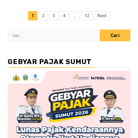
Paginasi
1
2
3
4
…
12
Next
pos
Cari
untuk:
GEBYAR PAJAK SUMUT