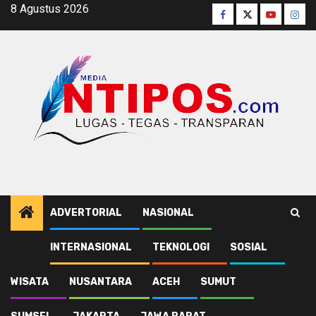
Skip
8 Agustus 2026
Facebook
Twitter
Youtube
Inst
to
content
ADVERTORIAL
NASIONAL
INTERNASIONAL
TEKNOLOGI
SOSIAL
Home
Komplek PJKA
WISATA
NUSANTARA
ACEH
SUMUT
Komplek PJKA