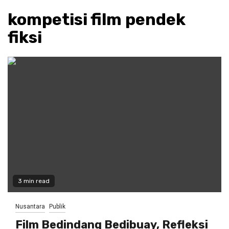
kompetisi film pendek
fiksi
3 min read
Nusantara
Publik
Film Bedindang Bedibuay, Refleksi