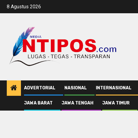
Skip
8 Agustus 2026
to
content
ADVERTORIAL
NASIONAL
INTERNASIONAL
JAWA BARAT
JAWA TENGAH
JAWA TIMUR