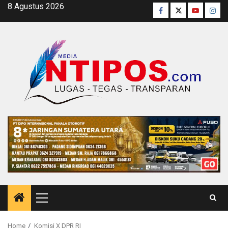
Skip
8 Agustus 2026
Facebook
Twitter
Youtube
Inst
to
content
Primary
Menu
Home
Komisi X DPR RI