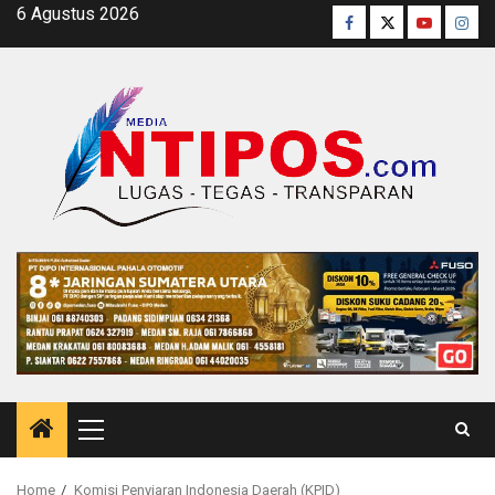
Skip
6 Agustus 2026
Facebook
Twitter
Youtube
Inst
to
content
Primary
Menu
Home
Komisi Penyiaran Indonesia Daerah (KPID)