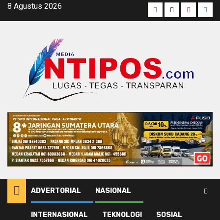
Skip
8 Agustus 2026
Facebook
Twitter
Youtube
Inst
to
content
ADVERTORIAL
NASIONAL
INTERNASIONAL
TEKNOLOGI
SOSIAL
Home
Komisi Pemberantasan Korupsi (KPK) Republik Indonesia (RI)