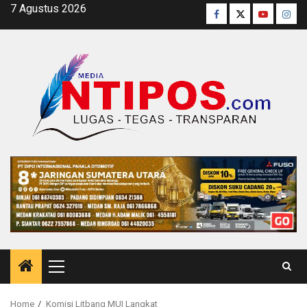
Skip
7 Agustus 2026
Facebook
Twitter
Youtube
Inst
to
content
Primary
Menu
Home
Komisi Litbang MUI Langkat