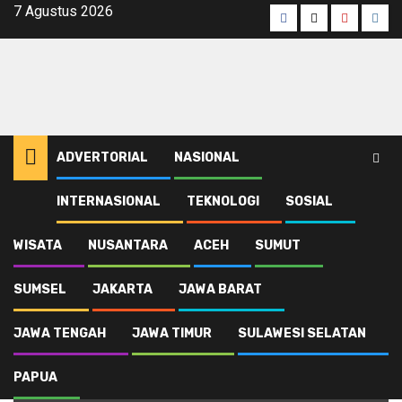
Skip
7 Agustus 2026
Facebook
Twitter
Youtube
Inst
to
content
ADVERTORIAL
NASIONAL
INTERNASIONAL
TEKNOLOGI
SOSIAL
Home
Komisi Informasi Pusat
WISATA
NUSANTARA
ACEH
SUMUT
Komisi Informasi Pusat
SUMSEL
JAKARTA
JAWA BARAT
JAWA TENGAH
JAWA TIMUR
SULAWESI SELATAN
PAPUA