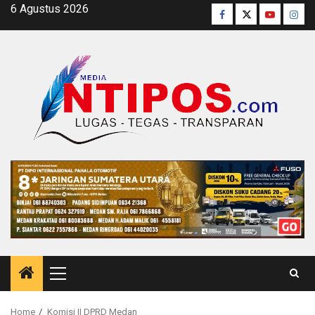
Skip
6 Agustus 2026
Facebook
Twitter
Youtube
Inst
to
content
Primary
Menu
Home
Komisi II DPRD Medan