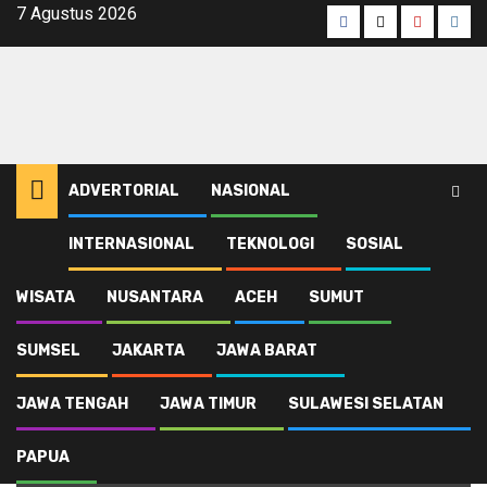
Skip
7 Agustus 2026
Facebook
Twitter
Youtube
Inst
to
content
ADVERTORIAL
NASIONAL
INTERNASIONAL
TEKNOLOGI
SOSIAL
Home
Komisi 1 DPRD
WISATA
NUSANTARA
ACEH
SUMUT
Komisi 1 DPRD
SUMSEL
JAKARTA
JAWA BARAT
JAWA TENGAH
JAWA TIMUR
SULAWESI SELATAN
PAPUA