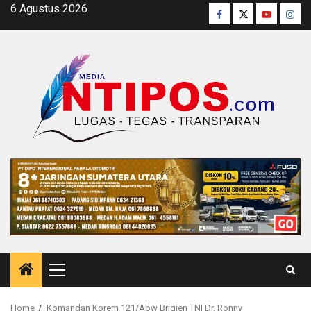
Skip
6 Agustus 2026
Facebook
Twitter
Youtube
Inst
to
content
Primary
Menu
Home
Komandan Korem 121/Abw Brigjen TNI Dr. Ronny