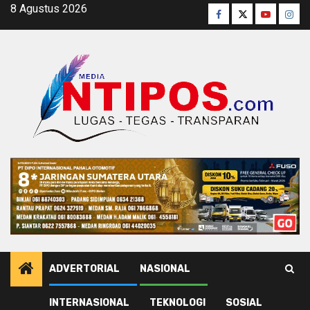
Skip
8 Agustus 2026
Facebook
Twitter
Youtube
Inst
to
content
ADVERTORIAL
NASIONAL
INTERNASIONAL
TEKNOLOGI
SOSIAL
Home
Komandan Brimob Bone