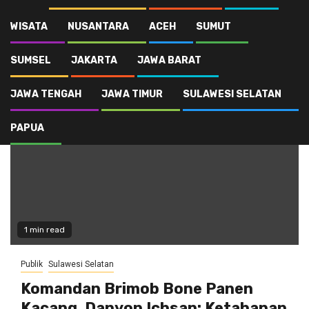
WISATA
NUSANTARA
ACEH
SUMUT
Komandan Brimob Bone
SUMSEL
JAKARTA
JAWA BARAT
JAWA TENGAH
JAWA TIMUR
SULAWESI SELATAN
PAPUA
1 min read
Publik
Sulawesi Selatan
Komandan Brimob Bone Panen
Kacang, Danyon Ichsan: Ketahanan