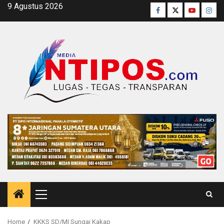
Skip
9 Agustus 2026
Facebook
Twitter
Youtube
Inst
to
content
Primary
Menu
Home
KKKS SD/MI Sungai Kakap