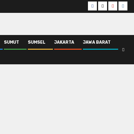
Facebook
Twitter
Youtube
Insta
SUMUT
SUMSEL
JAKARTA
JAWA BARAT