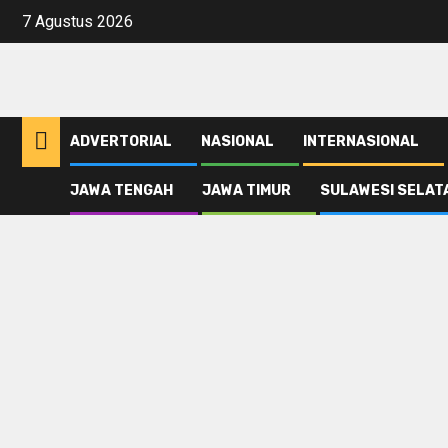
Skip
7 Agustus 2026
to
content
ADVERTORIAL
NASIONAL
INTERNASIONAL
JAWA TENGAH
JAWA TIMUR
SULAWESI SELAT