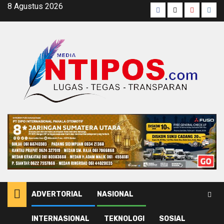
Skip
8 Agustus 2026
Facebook
Twitter
Youtube
Inst
to
content
ADVERTORIAL
NASIONAL
INTERNASIONAL
TEKNOLOGI
SOSIAL
Home