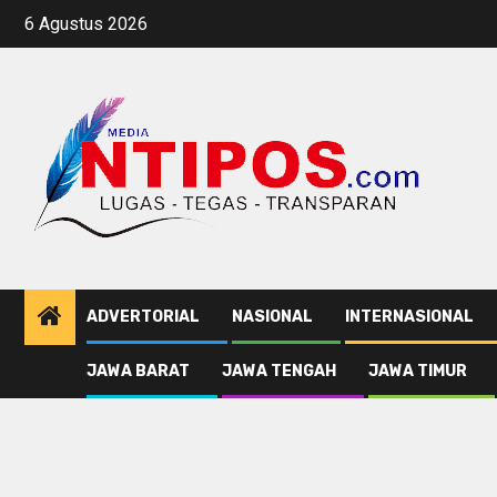
Skip
6 Agustus 2026
to
content
ADVERTORIAL
NASIONAL
INTERNASIONAL
JAWA BARAT
JAWA TENGAH
JAWA TIMUR