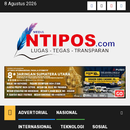
Skip
8 Agustus 2026
Facebook
Twitter
Youtube
Inst
to
content
ADVERTORIAL
NASIONAL
INTERNASIONAL
TEKNOLOGI
SOSIAL
Home
HUT SMSI ke 6