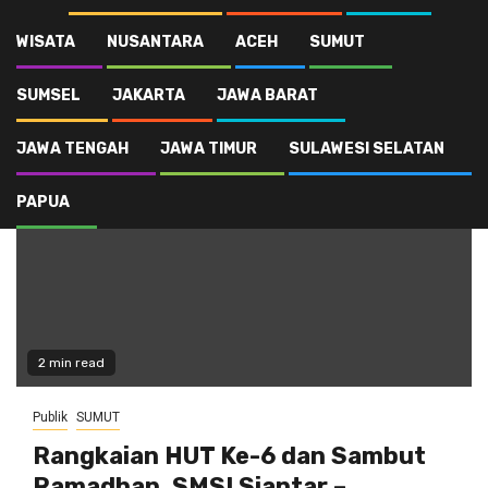
WISATA
NUSANTARA
ACEH
SUMUT
HUT SMSI ke 6
SUMSEL
JAKARTA
JAWA BARAT
JAWA TENGAH
JAWA TIMUR
SULAWESI SELATAN
PAPUA
2 min read
Publik
SUMUT
Rangkaian HUT Ke-6 dan Sambut
Ramadhan, SMSI Siantar –