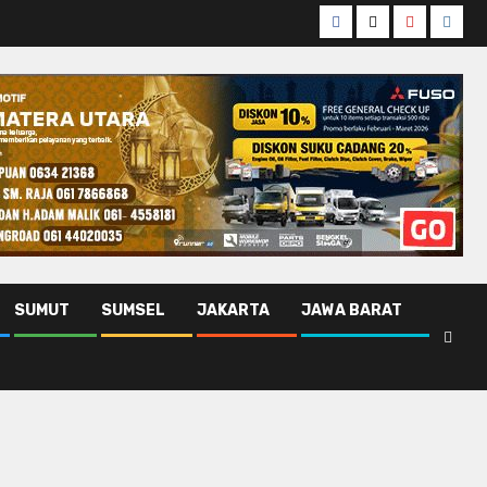
Facebook
Twitter
Youtube
Insta
SUMUT
SUMSEL
JAKARTA
JAWA BARAT