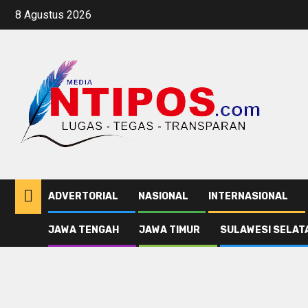
Skip
8 Agustus 2026
to
content
ADVERTORIAL
NASIONAL
INTERNASIONAL
JAWA TENGAH
JAWA TIMUR
SULAWESI SELAT