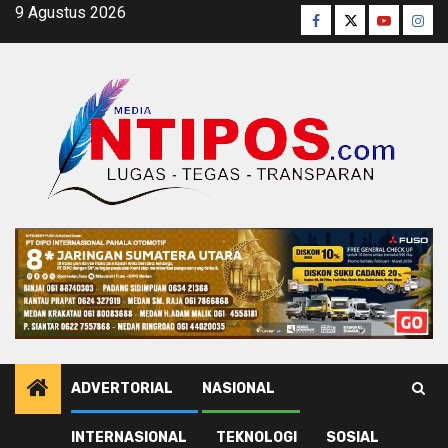
Skip
9 Agustus 2026
Facebook
Twitter
Youtube
Inst
to
content
ADVERTORIAL
NASIONAL
INTERNASIONAL
TEKNOLOGI
SOSIAL