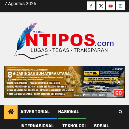
Skip
7 Agustus 2026
Facebook
Twitter
Youtube
Inst
to
content
ADVERTORIAL
NASIONAL
INTERNASIONAL
TEKNOLOGI
SOSIAL
Home
Hockey Indoor