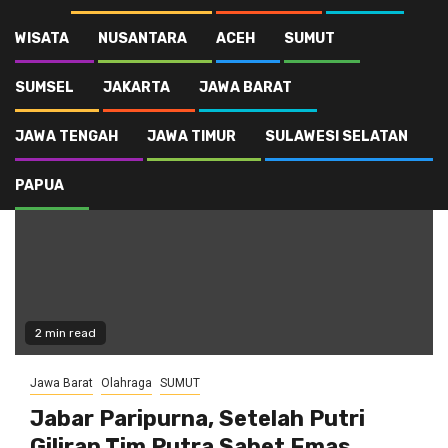
WISATA
NUSANTARA
ACEH
SUMUT
Hockey Indoor
SUMSEL
JAKARTA
JAWA BARAT
JAWA TENGAH
JAWA TIMUR
SULAWESI SELATAN
PAPUA
2 min read
Jawa Barat
Olahraga
SUMUT
Jabar Paripurna, Setelah Putri
Giliran Tim Putra Sabet Emas