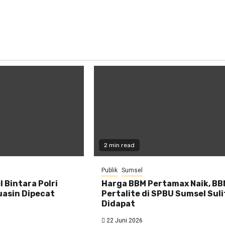
2 min read
Publik
Sumsel
 Bintara Polri
Harga BBM Pertamax Naik, B
uasin Dipecat
Pertalite di SPBU Sumsel Suli
Didapat
22 Juni 2026