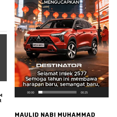
00:00
00:25
BM
t
MAULID NABI MUHAMMAD