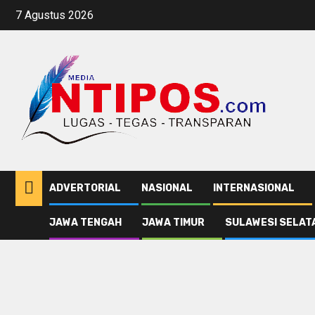
Skip
7 Agustus 2026
to
content
ADVERTORIAL
NASIONAL
INTERNASIONAL
JAWA TENGAH
JAWA TIMUR
SULAWESI SELAT