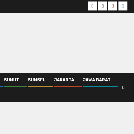
Facebook
Twitter
Youtube
Insta
SUMUT
SUMSEL
JAKARTA
JAWA BARAT