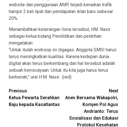
website dan penggunaan AMP, terjadi kenaikan trafik
hampir 2 kali lipat dan pendapatan iklan baru sebesar
20%.
Menambahkan keterangan Ilona tersebut, HM. Nasir
sebagai ketua bidang Pendidikan dan pelatihan
mengatakan
“Untuk itulah worksop ini digagas. Anggota SMSI harus
terus meningkatkan kualitas. Karena kedepan dunia
digital akan terus berkembang dan hal tersebut adalah
sebuah keniscayaan. Untuk itu kita juga harus terus
berbenah,” urai H.M. Nasir. (red)
Post
Previous
Next
Ketua Pewarta Serahkan
Anev Bersama Wakapolri,
navigation
Baju kepada Kasatlantas
Komjen Pol Agus
Andrianto: Terus
Sosialisasi dan Edukasi
Protokol Kesehatan