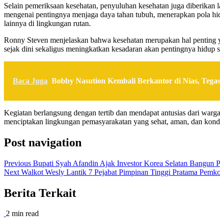
Selain pemeriksaan kesehatan, penyuluhan kesehatan juga diberika
mengenai pentingnya menjaga daya tahan tubuh, menerapkan pola hid
lainnya di lingkungan rutan.
Ronny Steven menjelaskan bahwa kesehatan merupakan hal penting yan
sejak dini sekaligus meningkatkan kesadaran akan pentingnya hidup s
Baca Juga
Bobby Nasution Kembali Berkantor di Nias, Teg
Kegiatan berlangsung dengan tertib dan mendapat antusias dari warga
menciptakan lingkungan pemasyarakatan yang sehat, aman, dan kondu
Post navigation
Previous
Bupati Syah Afandin Ajak Investor Korea Selatan Bangun P
Next
Walkot Wesly Lantik 7 Pejabat Pimpinan Tinggi Pratama Pemko
Berita Terkait
2 min read