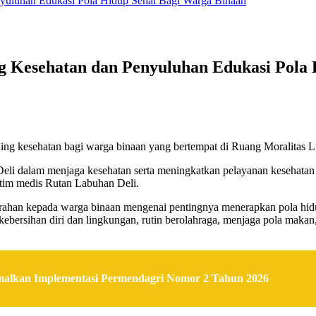
nyuluhan Edukasi Pola Hidup Sehat Bagi Warga Binaan
ng Kesehatan dan Penyuluhan Edukasi Pola
ing kesehatan bagi warga binaan yang bertempat di Ruang Moralitas Lt
eli dalam menjaga kesehatan serta meningkatkan pelayanan kesehatan 
 tim medis Rutan Labuhan Deli.
rahan kepada warga binaan mengenai pentingnya menerapkan pola hidu
ebersihan diri dan lingkungan, rutin berolahraga, menjaga pola maka
malkan Implementasi Permendagri Nomor 2 Tahun 2026