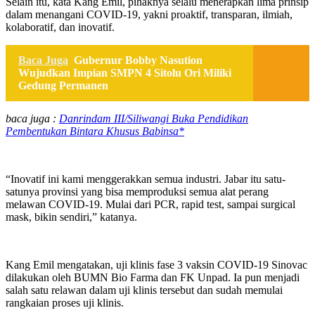
Selain itu, kata Kang Emil, pihaknya selalu menerapkan lima prinsip
dalam menangani COVID-19, yakni proaktif, transparan, ilmiah,
kolaboratif, dan inovatif.
Baca Juga
Gubernur Bobby Nasution
Wujudkan Impian SMPN 4 Sitolu Ori Miliki
Gedung Permanen
baca juga :
Danrindam III/Siliwangi Buka Pendidikan
Pembentukan Bintara Khusus Babinsa*
“Inovatif ini kami menggerakkan semua industri. Jabar itu satu-
satunya provinsi yang bisa memproduksi semua alat perang
melawan COVID-19. Mulai dari PCR, rapid test, sampai surgical
mask, bikin sendiri,” katanya.
Kang Emil mengatakan, uji klinis fase 3 vaksin COVID-19 Sinovac
dilakukan oleh BUMN Bio Farma dan FK Unpad. Ia pun menjadi
salah satu relawan dalam uji klinis tersebut dan sudah memulai
rangkaian proses uji klinis.