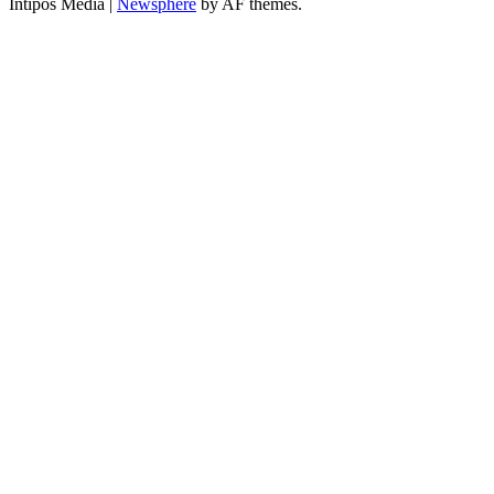
Intipos Media
|
Newsphere
by AF themes.