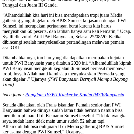
Tunggal dan Juara III Ganda.
“Alhamdulillah kita hari ini bisa mendapatkan tropi juara Media
gathering yang di gelar oleh BPJS Sumsel kerjasama dengan PWI
Sumsel, ini merupakan perjuangan berat karena kita harus
menyisihkan 60 peserta, dan latihan hanya satu kali kemarin,” Ucap.
Syaifudin zuhri. Atlit PWI Banyuasin, Selasa. 25/08/20. Ketika
dibincangi setelah menyelesaikan pertandingan melawan pemain
asal OKI.
Ditambahkannya, torehan yang dia dapatkan merupakan kejutan
untuk PWI Banyuasin yang ditahun 2020 ini. “Alhamdulillah kiprah
PWI Banyuasin mengikuti kegiatan di Sumsel berhasil membawa
tropi, Insyah Allah nanti kami siap menyukseskan Porwada yang
akan digelar ,” Ujarnya.
(PWI Banyuasin Bernyali Mampu Boyong
Tropi)
baca juga :
Pangdam II/SWJ Kunker ke Kodim 0430/Banyuasin
Senada dikatakan oleh Frans iskandar, Pemain senior dari PWI
Banyuasin bahwa dirinya sudah lama tidak bermain namun bisa
meraih tropi juara II di Kejuaran Sumsel tersebut. “Tidak nyangka
saya, sudah lama tidak main umur sudah 52 tahun tapi
Alhamdulillah bisa raih juara II di Media gathering BPJS Sumsel
kerjasama dengan PWI Sumsel,” Ucapnya.