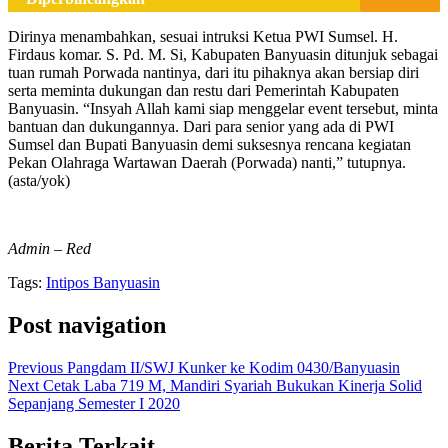
Dirinya menambahkan, sesuai intruksi Ketua PWI Sumsel. H.
Firdaus komar. S. Pd. M. Si, Kabupaten Banyuasin ditunjuk sebagai
tuan rumah Porwada nantinya, dari itu pihaknya akan bersiap diri
serta meminta dukungan dan restu dari Pemerintah Kabupaten
Banyuasin. “Insyah Allah kami siap menggelar event tersebut, minta
bantuan dan dukungannya. Dari para senior yang ada di PWI
Sumsel dan Bupati Banyuasin demi suksesnya rencana kegiatan
Pekan Olahraga Wartawan Daerah (Porwada) nanti,” tutupnya.
(asta/yok)
Admin – Red
Tags:
Intipos Banyuasin
Post navigation
Previous
Pangdam II/SWJ Kunker ke Kodim 0430/Banyuasin
Next
Cetak Laba 719 M, Mandiri Syariah Bukukan Kinerja Solid
Sepanjang Semester I 2020
Berita Terkait