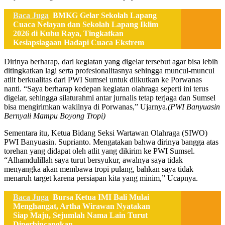
Baca Juga
BMKG Gelar Sekolah Lapang
Cuaca Nelayan dan Sekolah Lapang Iklim
2026 di Kubu Raya, Tingkatkan
Kesiapsiagaan Hadapi Cuaca Ekstrem
Dirinya berharap, dari kegiatan yang digelar tersebut agar bisa lebih
ditingkatkan lagi serta profesionalitasnya sehingga muncul-muncul
atlit berkualitas dari PWI Sumsel untuk diikutkan ke Porwanas
nanti. “Saya berharap kedepan kegiatan olahraga seperti ini terus
digelar, sehingga silaturahmi antar jurnalis tetap terjaga dan Sumsel
bisa mengirimkan wakilnya di Porwanas,” Ujarnya.
(PWI Banyuasin
Bernyali Mampu Boyong Tropi)
Sementara itu, Ketua Bidang Seksi Wartawan Olahraga (SIWO)
PWI Banyuasin. Suprianto. Mengatakan bahwa dirinya bangga atas
torehan yang didapat oleh atlit yang dikirim ke PWI Sumsel.
“Alhamdulillah saya turut bersyukur, awalnya saya tidak
menyangka akan membawa tropi pulang, bahkan saya tidak
menaruh target karena persiapan kita yang minim,” Ucapnya.
Baca Juga
Bursa Ketua IMI Bali Mulai
Menghangat, Artha Wirawan Nyatakan
Siap Maju, Sejumlah Nama Lain Turut
Diperbincangkan